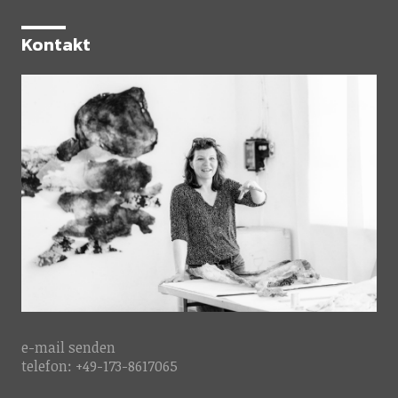
Kontakt
e-mail
senden
telefon: +49-173-8617065