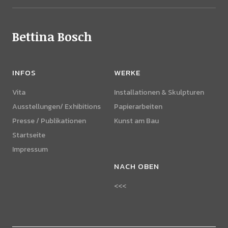
Bettina Bosch
INFOS
WERKE
Vita
Installationen & Skulpturen
Ausstellungen/ Exhibitions
Papierarbeiten
Presse / Publikationen
Kunst am Bau
Startseite
Impressum
NACH OBEN
<<<