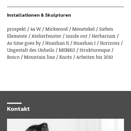
Installationen & Skulpturen
prospekt
44 W
Mirkwood
Menetekel
Sieben
Elemente
Atelierfenster
inside out
Herbarium
As time goes by
Huashan II
Huashan I
Horizons
Ungestalt des Unheils
MENKO
Strukturesque
Bosco
Mountain line
Knots
Arbeiten bis 2010
Kontakt