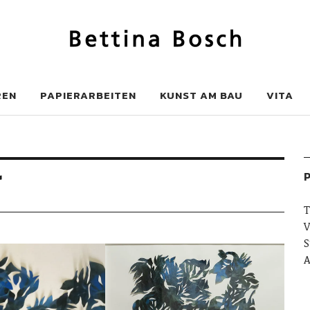
h
REN
PAPIERARBEITEN
KUNST AM BAU
VITA
r
P
T
V
S
A