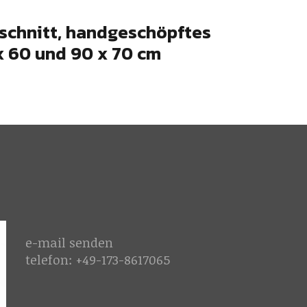
rschnitt, handgeschöpftes
x 60 und 90 x 70 cm
e-mail
senden
telefon: +49-173-8617065