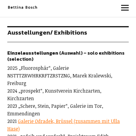
Bettina Bosch
Ausstellungen/ Exhibitions
Einzelausstellungen
(Auswahl) – solo exhibitions
(selection)
2025 „Fluorosphär“, Galerie
NSTTTZRWHRKRFTZRSTZNG
,
Marek Kralewski,
Freiburg
2024 „prospekt“, Kunstverein Kirchzarten,
Kirchzarten
2023 „Schere, Stein, Papier“, Galerie im Tor,
Emmendingen
2021
Galerie Odradek, Brüssel (zusammen mit Ulla
Hase)