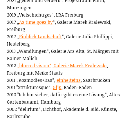
2021 „gedeih und verderb“, Projektraum Edith,
Munzingen
2019 „Vielschichtiges“, LRA Freiburg
2017 „
As time goes by
“, Galerie Marek Kralewski,
Freiburg
2017 „
Einblick Landschaft
“, Galerie Julia Phillippi,
Heidelberg
2013 „Wandlungen“, Galerie Ars Alta, St. Märgen mit
Rainer Malich
2012
„blurred vision“, Galerie Marek Kralewski
,
Freiburg mit Meike Staats
2011 „Kosmodies+Das“,
einheiteins
, Saarbrücken
2011 ”Strukturesque“,
GfjK
, Baden-Baden
2010 ”Ich bin sicher, dafür gibt es eine Lösung“, Altes
Gartenbauamt, Hamburg
2002 “delirium“, Lichthof, Akademie d. Bild. Künste,
Karlrsruhe