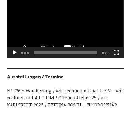
Player
00:00
03:51
Ausstellungen / Termine
N° 726 :: Wucherung
wir rechnen mit A L L E N – wir
rechnen mit A L L E M
Offenes Atelier 25
art
KARLSRUHE 2025
BETTINA BOSCH _ FLUOROSPHÄR