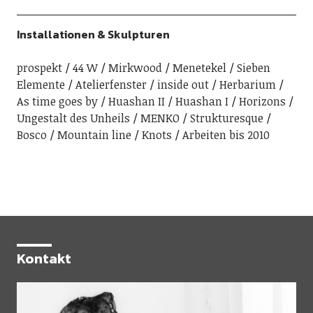
Installationen & Skulpturen
prospekt
44 W
Mirkwood
Menetekel
Sieben
Elemente
Atelierfenster
inside out
Herbarium
As time goes by
Huashan II
Huashan I
Horizons
Ungestalt des Unheils
MENKO
Strukturesque
Bosco
Mountain line
Knots
Arbeiten bis 2010
Kontakt