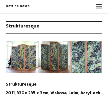
Bettina Bosch
Strukturesque
Strukturesque
2011, 330x 235 x 3cm, Viskose, Leim, Acryllack