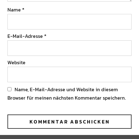
Name
*
E-Mail-Adresse
*
Website
Name, E-Mail-Adresse und Website in diesem
Browser für meinen nächsten Kommentar speichern.