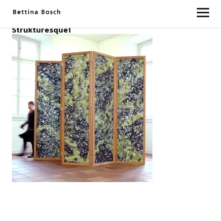
Bettina Bosch
Strukturesque1