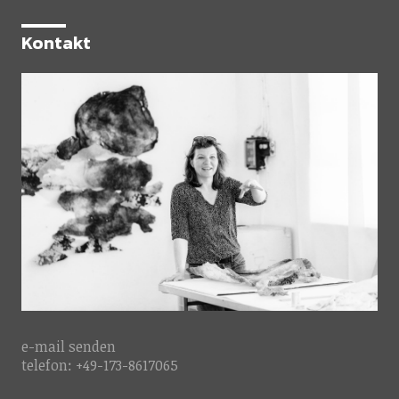
Kontakt
e-mail
senden
telefon: +49-173-8617065