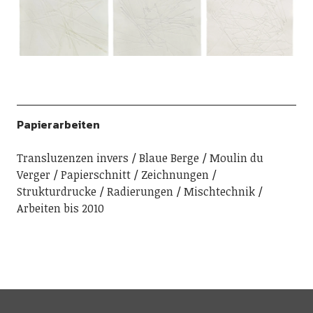
Papierarbeiten
Transluzenzen invers
Blaue Berge
Moulin du
Verger
Papierschnitt
Zeichnungen
Strukturdrucke
Radierungen
Mischtechnik
Arbeiten bis 2010