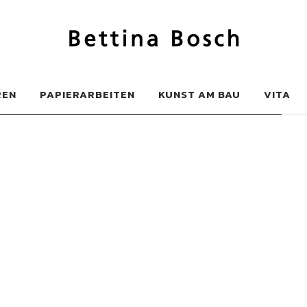
h
REN
PAPIERARBEITEN
KUNST AM BAU
VITA