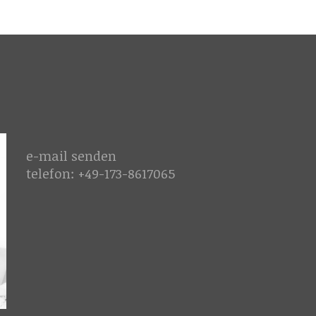
e-mail
senden
telefon: +49-173-8617065