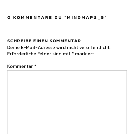
0 KOMMENTARE ZU “
MINDMAPS_5
”
SCHREIBE EINEN KOMMENTAR
Deine E-Mail-Adresse wird nicht veröffentlicht.
Erforderliche Felder sind mit
*
markiert
Kommentar
*