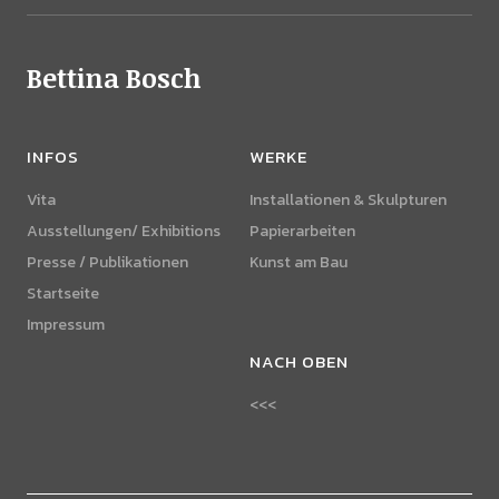
Bettina Bosch
INFOS
WERKE
Vita
Installationen & Skulpturen
Ausstellungen/ Exhibitions
Papierarbeiten
Presse / Publikationen
Kunst am Bau
Startseite
Impressum
NACH OBEN
<<<