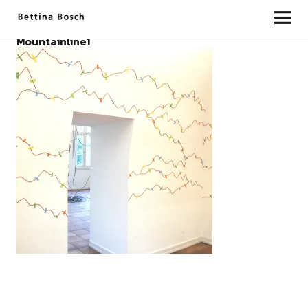
Bettina Bosch
Mountainline1